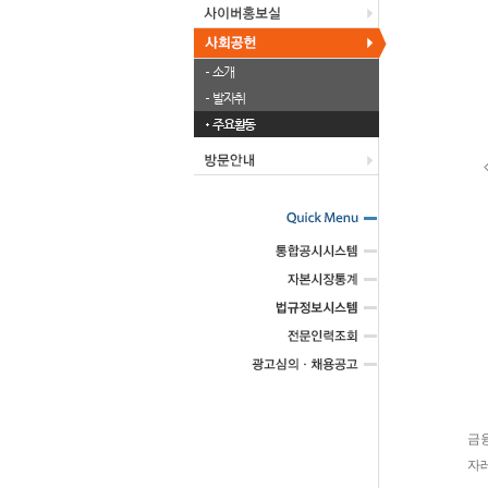
소개
발자취
주요활동
금융
자