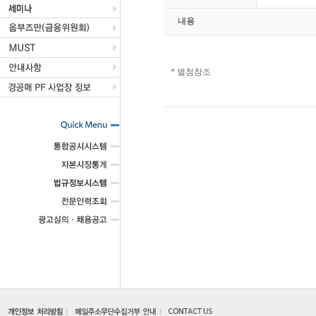
내용
* 별첨참조