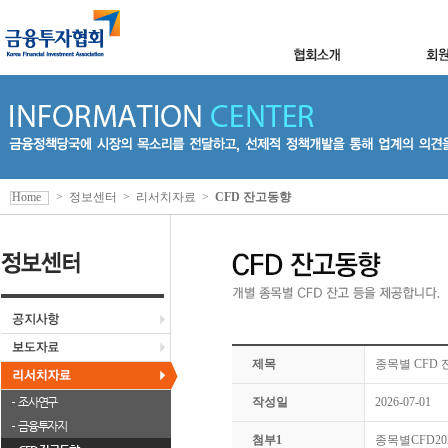
Home
>
정보센터
>
리서치자료
>
CFD 잔고동향
제목
종목별 CFD 잔
조사연구
작성일
2026-07-01
금융투자지
첨부1
종목별CFD2026