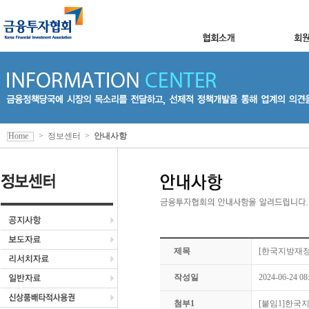
Home
>
정보센터
>
안내사항
제목
[한국지방재정
작성일
2024-06-24 08
첨부1
[붙임1]한국