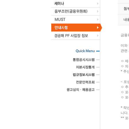
첨
내
금융위
이와 
관련
ㅇ 제출
ㅇ 의견
* 주
< 포
ㅇ 
ㅇ 포상
ㅇ 포
* 작
니다.
** 