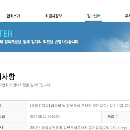
목
[금융위원회] 금융의 날 정부포상 후보자 공개검증 ( 접수마감: 25.9.
성일
2025-08-22 14:19:50
조회수
부1
2025년 금융발전유공 정부포상후보자 공개검증(가나다순).hwpx