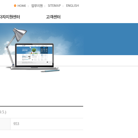
5.)
953