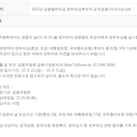
부2
2025년 금융발전유공 정부포상후보자 공개검증(가나다순).pdf
용
원회에서는 금융의 날('25.10.28.)을 맞이하여 금융발전 유공자에게 정부포상을 실시
관련하여 정부포상(훈장, 포장, 대통령표창, 국무총리표창) 후보자 총 82명, 9개 기관
 의견이 있으신 분은 아래의 연락처로 의견을 보내주시기 바랍니다.
 및 문의: 금융위원회 금융시장분석과 (kkdy71@korea.kr, 02-2100-2856)
 접수기간: ’25. 8. 22.(금) ~ ’25. 9. 5.(금)
신 의견은 민원으로 접수되지 않으며, 별도의 회신은 하지 않습니다.
상 개요 >
추천기관: 금융위원회
예정일: '25.10.28.(화)
상규모: 미정
년 금융의 날 포상규모 기준(훈장 2명, 포장 4명, 대통령표창 17명, 국무총리표창 26명
포상 대상자는 공개검증, 공적내용 현장확인, 공적심사 등 정부포상 관련 절차를 거쳐 