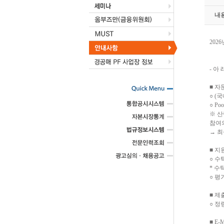
내
202
- 아 
■ 자
○ (
○ P
※ 
참여의
→ 최
■ 지
○ 수
* 수
○ 
■ 제
○ 정
■ E-