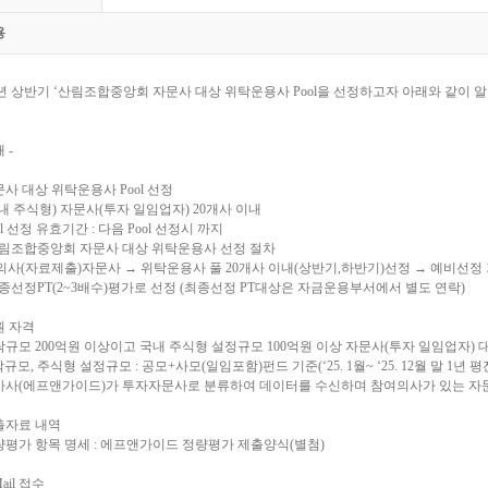
용
6년 상반기 ‘산림조합중앙회 자문사 대상 위탁운용사 Pool을 선정하고자 아래와 같이 
래 -
문사 대상 위탁운용사 Pool 선정
국내 주식형) 자문사(투자 일임업자) 20개사 이내
ool 선정 유효기간 : 다음 Pool 선정시 까지
산림조합중앙회 자문사 대상 위탁운용사 선정 절차
사(자료제출)자문사 → 위탁운용사 풀 20개사 이내(상반기,하반기)선정 → 예비선정 기
종선정PT(2~3배수)평가로 선정 (최종선정 PT대상은 자금운용부서에서 별도 연락)
원 자격
탁규모 200억원 이상이고 국내 주식형 설정규모 100억원 이상 자문사(투자 일임업자) 
탁규모, 주식형 설정규모 : 공모+사모(일임포함)펀드 기준(‘25. 1월~ ‘25. 12월 말 1년 평
평가사(에프앤가이드)가 투자자문사로 분류하여 데이터를 수신하며 참여의사가 있는 자
출자료 내역
량평가 항목 명세 : 에프앤가이드 정량평가 제출양식(별첨)
Mail 접수