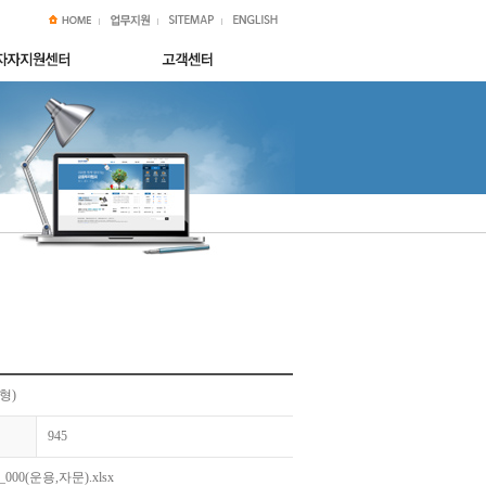
형)
945
0(운용,자문).xlsx