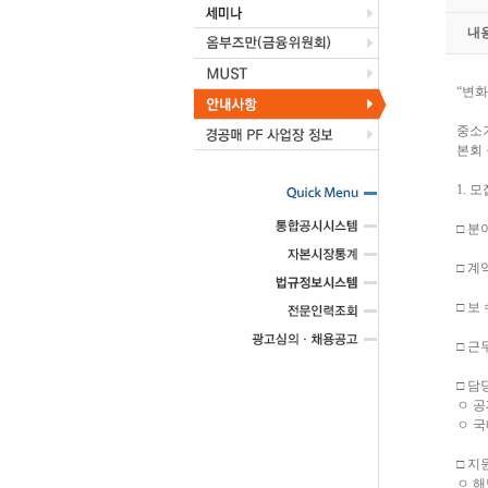
내
“변화
중소
본회
1. 
□ 분
□ 계
□ 보
□ 근
□ 담
ㅇ 
ㅇ 국
□ 지
ㅇ 