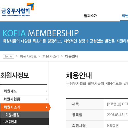
Home
>
회원사정보
>
회원사소식
>
채용안내
제목
[KB증권] O
회원사동정
등록일
2026-05-15 18
채용안내
회원사명
KB증권