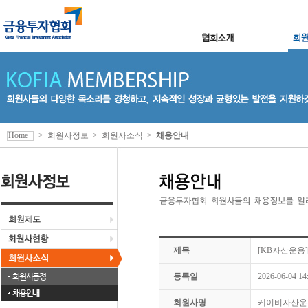
Home
>
회원사정보
>
회원사소식
>
채용안내
제목
[KB자산운용]
회원사동정
등록일
2026-06-04 14
채용안내
회원사명
케이비자산운