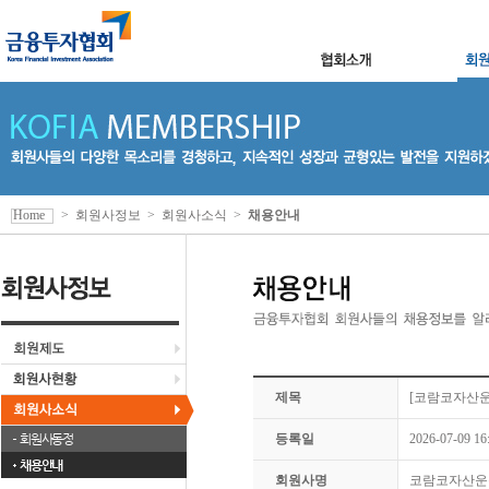
Home
>
회원사정보
>
회원사소식
>
채용안내
제목
[코람코자산운
회원사동정
등록일
2026-07-09 16
채용안내
회원사명
코람코자산운