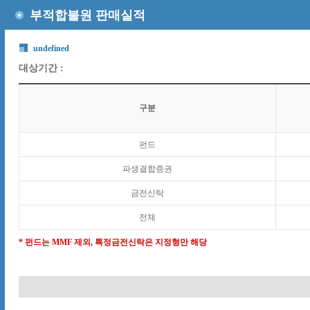
부적합불원 판매실적
undefined
대상기간 :
구분
펀드
파생결합증권
금전신탁
전체
* 펀드는 MMF 제외, 특정금전신탁은 지정형만 해당