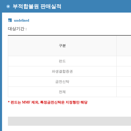
부적합불원 판매실적
undefined
대상기간 :
구분
펀드
파생결합증권
금전신탁
전체
* 펀드는 MMF 제외, 특정금전신탁은 지정형만 해당