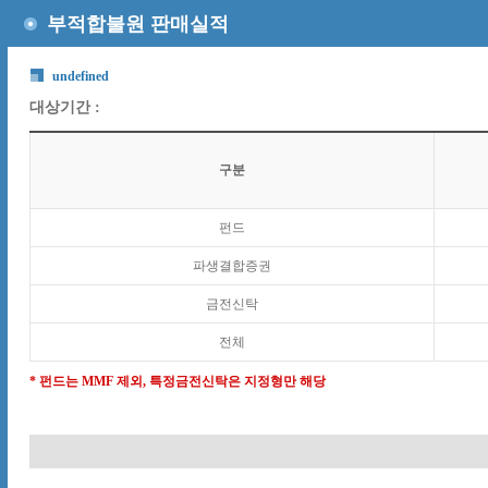
부적합불원 판매실적
undefined
대상기간 :
구분
펀드
파생결합증권
금전신탁
전체
* 펀드는 MMF 제외, 특정금전신탁은 지정형만 해당