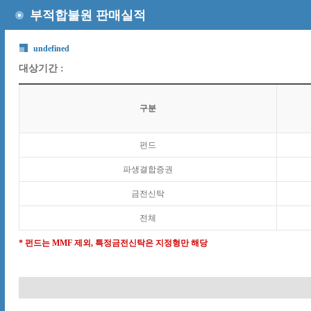
부적합불원 판매실적
undefined
대상기간 :
구분
펀드
파생결합증권
금전신탁
전체
* 펀드는 MMF 제외, 특정금전신탁은 지정형만 해당