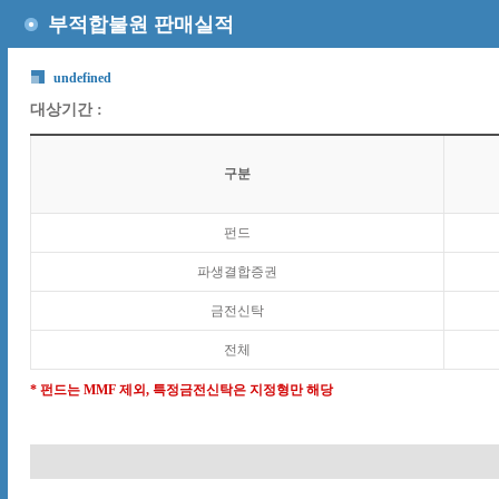
부적합불원 판매실적
undefined
대상기간 :
구분
펀드
파생결합증권
금전신탁
전체
* 펀드는 MMF 제외, 특정금전신탁은 지정형만 해당