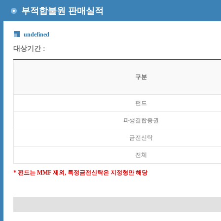
부적합불원 판매실적
undefined
대상기간 :
구분
펀드
파생결합증권
금전신탁
전체
* 펀드는 MMF 제외, 특정금전신탁은 지정형만 해당