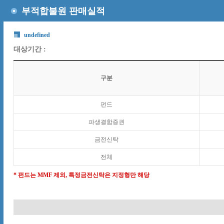
부적합불원 판매실적
undefined
대상기간 :
구분
펀드
파생결합증권
금전신탁
전체
* 펀드는 MMF 제외, 특정금전신탁은 지정형만 해당