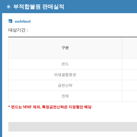
부적합불원 판매실적
undefined
대상기간 :
구분
펀드
파생결합증권
금전신탁
전체
* 펀드는 MMF 제외, 특정금전신탁은 지정형만 해당