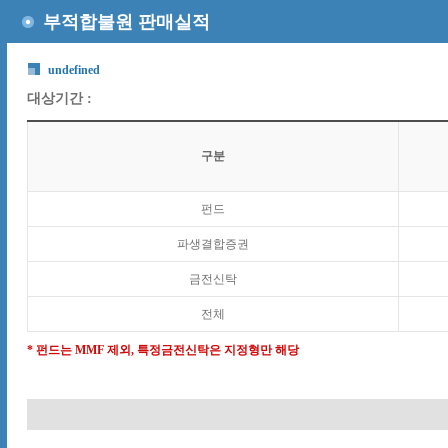
부적합불원 판매실적
undefined
대상기간 :
구분
펀드
파생결합증권
금전신탁
전체
* 펀드는 MMF 제외, 특정금전신탁은 지정형만 해당