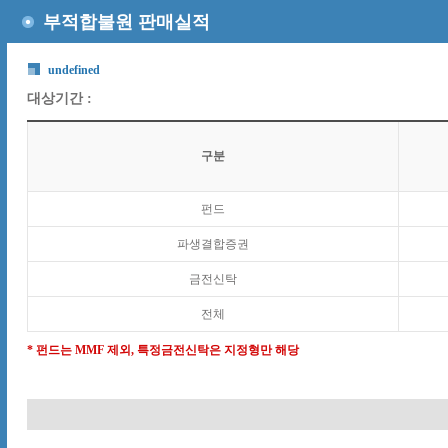
부적합불원 판매실적
undefined
대상기간 :
구분
펀드
파생결합증권
금전신탁
전체
* 펀드는 MMF 제외, 특정금전신탁은 지정형만 해당