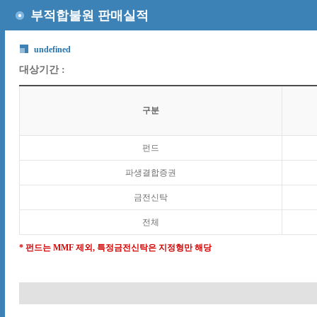
부적합불원 판매실적
undefined
대상기간 :
구분
펀드
파생결합증권
금전신탁
전체
* 펀드는 MMF 제외, 특정금전신탁은 지정형만 해당