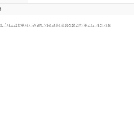
용
협
,
「
사모집합투자기구
(
일반
/
기관전용
)
운용전문인력
(
주간
)
」
과정 개설