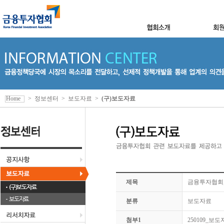
Home
>
정보센터
>
보도자료
>
(구)보도자료
제목
금융투자협회,
(구)보도자료
보도자료
분류
보도자료
첨부1
250109_보