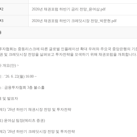
부2
2026년 채권포럼 하반기 금리 전망_윤여삼.pdf
부3
2026년 채권포럼 하반기 크레딧시장 전망_박문현.pdf
용
투자협회는 중동리스크에 따른 글로벌 인플레이션 확대 우려와 주요국 중앙은행의 기준금
채권 및 크레딧시장 전망을 살펴보고 투자전략을 모색하기 위해 채권포럼을 개최합니다.
사 개요(안) >
: ‘26. 6. 22(월) 16:00 ~
소 : 금융투자협회 3층 불스홀
제 및 발표자
주제1) ’26년 하반기 채권시장 전망 및 투자전략
발표) 윤여삼 팀장(메리츠 증권)
주제2) ’26년 하반기 크레딧시장 전망 및 투자전략