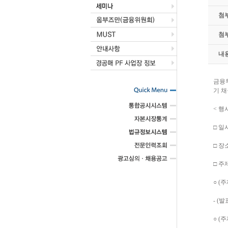
첨
첨
내
금융
기 
< 행
□ 일시 
□ 장
□ 주
○ (
- (
○ (