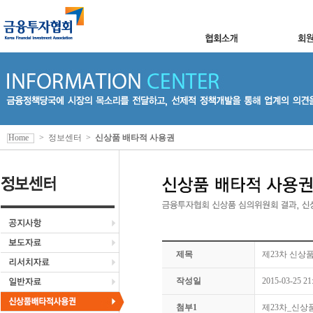
Home
>
정보센터
>
신상품 배타적 사용권
제목
제23차 신상
작성일
2015-03-25 21
첨부1
제23차_신상품