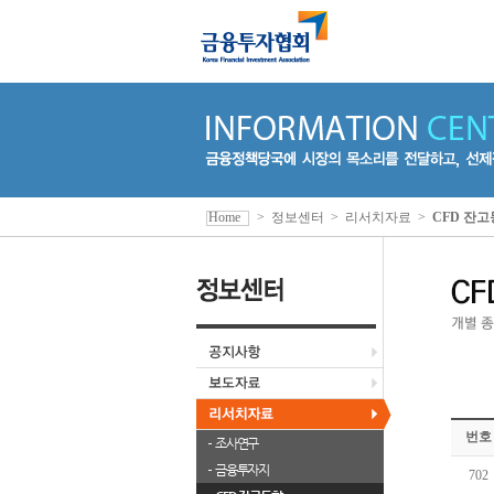
Home
>
정보센터
>
리서치자료
>
CFD 잔
번호
조사연구
금융투자지
702