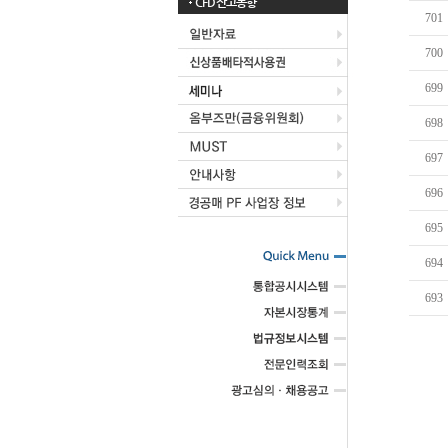
CFD 잔고동향
701
700
699
698
697
696
695
694
693