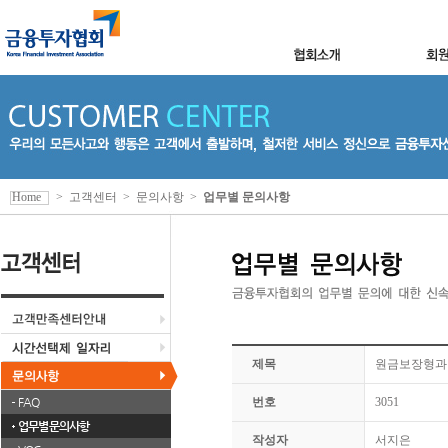
Home
>
고객센터
>
문의사항
>
업무별 문의사항
제목
원금보장형과 
FAQ
번호
3051
업무별 문의사항
작성자
서지은