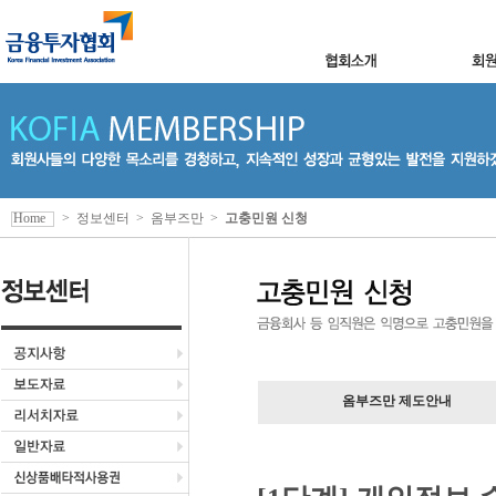
Home
>
정보센터
>
옴부즈만
>
고충민원 신청
옴부즈만 제도안내